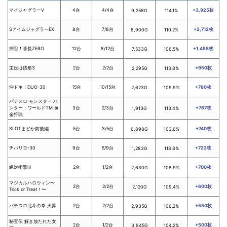
マイジャグラーⅤ
4台
4/4台
+3,925枚
9,258G
114.1%
SアイムジャグラーEX
8台
7/8台
+2,712枚
8,900G
110.2%
押忍！番長ZERO
12台
8/12台
+1,458枚
7,533G
106.5%
主役は銭形3
2台
2/2台
+950枚
2,295G
113.8%
沖ドキ！DUO-30
15台
10/15台
+780枚
2,623G
109.9%
パチスロ モンスター ハ
ンター：ワールドTM 黄
3台
2/3台
+767枚
1,913G
113.4%
金狩猟
SLOTまどか前後編
5台
3/5台
+740枚
6,898G
103.6%
チバリヨ-30
9台
5/9台
+722枚
1,283G
118.8%
絶対衝撃Ⅲ
2台
1/2台
+700枚
2,630G
108.9%
マジカルハロウィン〜
2台
2/2台
+600枚
2,120G
109.4%
Trick or Treat！〜
パチスロ北斗の拳 天昇
2台
2/2台
+550枚
2,935G
106.2%
秘宝伝 解き放たれた女
2台
1/2台
+500枚
3,945G
104.2%