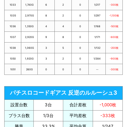
1033
1,740G
6
2
0
1/217
-300枚
1035
2,970G
8
2
0
1/297
-1,100枚
1036
1,350G
4
4
0
1/168
-500枚
1037
2,920G
9
8
0
1/171
-600枚
1038
1,060G
3
5
0
1/132
-200枚
1050
1,920G
3
2
0
1/384
-900枚
1051
260G
0
0
0
--
-300枚
パチスロコードギアス 反逆のルルーシュ3
設置台数
3台
合計差枚
-1,000枚
プラス台数
1/3台
平均差枚
-333枚
勝率
33.3%
平均合算
1/247