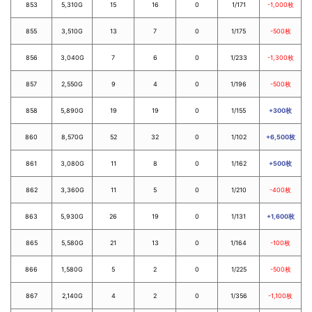
853
5,310G
15
16
0
1/171
-1,000枚
855
3,510G
13
7
0
1/175
-500枚
856
3,040G
7
6
0
1/233
-1,300枚
857
2,550G
9
4
0
1/196
-500枚
858
5,890G
19
19
0
1/155
+300枚
860
8,570G
52
32
0
1/102
+6,500枚
861
3,080G
11
8
0
1/162
+500枚
862
3,360G
11
5
0
1/210
-400枚
863
5,930G
26
19
0
1/131
+1,600枚
865
5,580G
21
13
0
1/164
-100枚
866
1,580G
5
2
0
1/225
-500枚
867
2,140G
4
2
0
1/356
-1,100枚