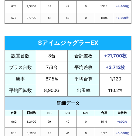
673
9,370G
48
42
0
1/104
+4,400枚
675
9,910G
51
43
0
1/105
+5,300枚
SアイムジャグラーEX
設置台数
8台
合計差枚
+21,700枚
プラス台数
7/8台
平均差枚
+2,712枚
勝率
87.5%
平均合算
1/120
平均回転数
8,900G
出玉率
110.2%
詳細データ
台番
回転数
合算
差枚数
BB
RB
ART
662
8,240G
29
40
0
1/119
+800枚
663
8,220G
43
41
0
1/97
+5,000枚