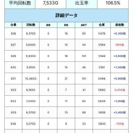
平均回転数
7,533G
出玉率
106.5%
詳細データ
台番
回転数
合算
差枚数
BB
RB
ART
826
8,570G
0
18
90
1/476
+5,300枚
827
5,940G
0
10
44
1/594
-800枚
828
9,830G
0
18
101
1/546
+4,900枚
830
5,510G
0
10
46
1/551
+1,300枚
831
10,460G
0
21
101
1/498
+5,900枚
832
6,160G
0
7
41
1/880
-2,000枚
833
7,030G
0
11
65
1/639
+1,100枚
835
8,570G
0
13
88
1/659
+3,400枚
836
5,070G
0
6
33
1/845
-700枚