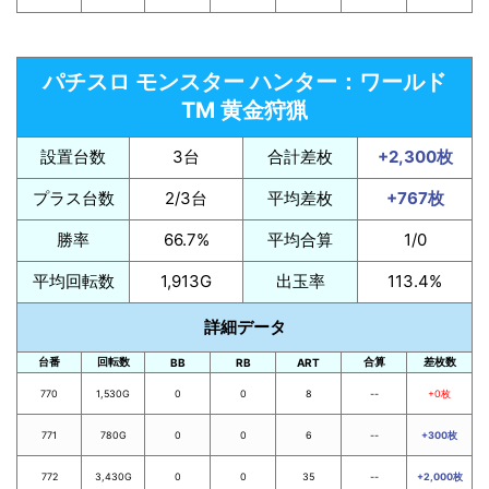
パチスロ モンスター ハンター：ワールド
TM 黄金狩猟
設置台数
3台
合計差枚
+2,300枚
プラス台数
2/3台
平均差枚
+767枚
勝率
66.7%
平均合算
1/0
平均回転数
1,913G
出玉率
113.4%
詳細データ
台番
回転数
合算
差枚数
BB
RB
ART
770
1,530G
0
0
8
--
+0枚
771
780G
0
0
6
--
+300枚
772
3,430G
0
0
35
--
+2,000枚