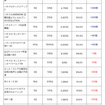
神
パチスロディスクアップ
5台
3/5台
+440枚
4,752G
103.1%
2
パチスロANEMONE 交
3台
2/3台
+333枚
響詩篇エウレカセブン
3,627G
103.1%
HIｰEVOLUTION
バラエティー（1台設置
10台
5/10台
+200枚
3,403G
102.0%
機種）
パチスロ モンキーター
3台
2/3台
+167枚
3,923G
101.4%
ンⅣ
ハナハナホウオウ〜天
40台
15/40台
+142枚
4,609G
101.0%
翔〜-30
SLOTバジリスク〜甲賀
8台
3/8台
-12枚
6,145G
99.9%
忍法帖〜絆2
パチスロ モンスターハ
2台
0/2台
-50枚
825G
98.0%
ンター:ワールドTM
もっと！クレアの秘宝伝
女神の歌声と太陽の子供
2台
1/2台
-250枚
1,805G
95.4%
達
沖ドキ！2-30
16台
3/16台
-325枚
1,266G
91.4%
パチスロコードギアス
3台
1/3台
-333枚
5,200G
97.9%
反逆のルルーシュ3
HEY！鏡
2台
0/2台
-350枚
1,580G
92.6%