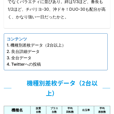
でなくバラエティに並びあり。絆は1/3ほど、番長も
1/2ほど、チバリヨ-30、沖ドキ！DUO-30も配分が高
く、かなり強い一日だったかと。
コンテンツ
機種別差枚データ（2台以上）
良台詳細データ
全台データ
Twitterへの投稿
機種別差枚データ（2台以
上）
設置
プラス
平均
平均
機種名
出玉率
台数
台数
回転数
差枚数