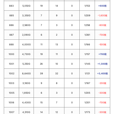
883
5,050G
19
14
0
1/153
+600枚
885
3,350G
7
9
0
1/209
-1,600枚
886
2,580G
7
3
0
1/258
-800枚
887
2,090G
6
2
0
1/261
-700枚
888
4,000G
11
13
0
1/166
-500枚
1000
4,730G
19
11
0
1/157
+700枚
1001
5,250G
26
10
0
1/145
+1,300枚
1002
8,640G
39
32
0
1/121
+3,400枚
1003
3,180G
9
8
0
1/187
-200枚
1005
1,850G
6
3
0
1/205
-300枚
1006
4,430G
15
7
0
1/201
-700枚
1007
4,510G
14
12
0
1/173
-300枚