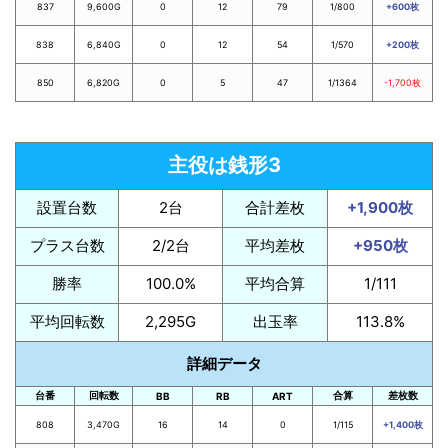
837
9,600G
0
12
79
1/800
+600枚
838
6,840G
0
12
54
1/570
+200枚
850
6,820G
0
5
47
1/1364
-1,700枚
主役は銭形3
設置台数
2台
合計差枚
+1,900枚
プラス台数
2/2台
平均差枚
+950枚
勝率
100.0%
平均合算
1/111
平均回転数
2,295G
出玉率
113.8%
詳細データ
台番
回転数
合算
差枚数
BB
RB
ART
808
3,470G
16
14
0
1/115
+1,400枚