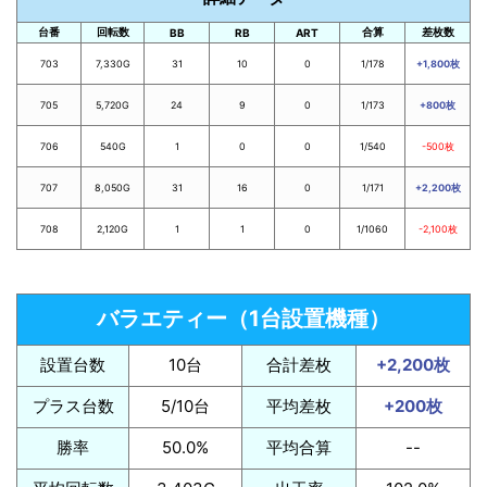
台番
回転数
合算
差枚数
BB
RB
ART
703
7,330G
31
10
0
1/178
+1,800枚
705
5,720G
24
9
0
1/173
+800枚
706
540G
1
0
0
1/540
-500枚
707
8,050G
31
16
0
1/171
+2,200枚
708
2,120G
1
1
0
1/1060
-2,100枚
バラエティー（1台設置機種）
設置台数
10台
合計差枚
+2,200枚
プラス台数
5/10台
平均差枚
+200枚
勝率
50.0%
平均合算
--