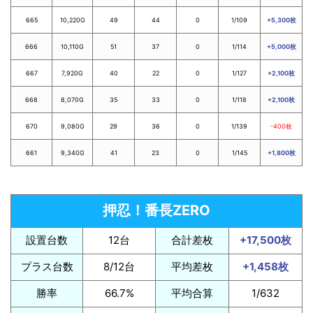
665
10,220G
49
44
0
1/109
+5,300枚
666
10,110G
51
37
0
1/114
+5,000枚
667
7,920G
40
22
0
1/127
+2,100枚
668
8,070G
35
33
0
1/118
+2,100枚
670
9,080G
29
36
0
1/139
-400枚
661
9,340G
41
23
0
1/145
+1,800枚
押忍！番長ZERO
設置台数
12台
合計差枚
+17,500枚
プラス台数
8/12台
平均差枚
+1,458枚
勝率
66.7%
平均合算
1/632