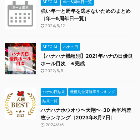
SPECIAL
年一&周年日一覧
強い年一と周年を逃さないためのまとめ
［年一&周年日一覧］
2024/8/12
SPECIAL
ハナの日
【ハナハナ機種別】2021年ハナの日優良
ホール目次 ※完成
2022/8/6
ハナの日結果
機種別合算確率ランキング
結果一覧
ハナハナホウオウ〜天翔〜-30 台平均差
枚ランキング［2023年8月7日］
2024/8/6