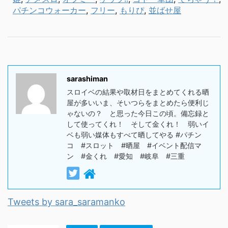
パチンコウォーカー
,
フリー
,
もりぴ
,
並ばせ屋
sarashiman
スロイベの結果や取材日をまとめてくれる晒
屋が多いいま、そいつらをまとめたら便利じ
ゃないの？ と思った今日この頃。備忘録と
して使ってくれ！ そして金くれ！ 弱いイ
ベも弱い媒体もすべて晒してやる #パチン
コ #スロット #晒屋 #イベント配信マ
ン #金くれ #愛知 #岐阜 #三重
Tweets by sara_saramanko