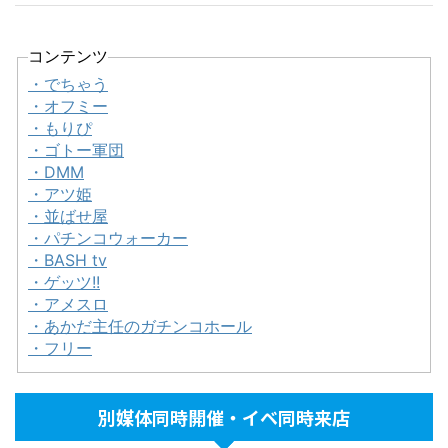
コンテンツ
・でちゃう
・オフミー
・もりぴ
・ゴトー軍団
・DMM
・アツ姫
・並ばせ屋
・パチンコウォーカー
・BASH tv
・ゲッツ!!
・アメスロ
・あかだ主任のガチンコホール
・フリー
別媒体同時開催・イベ同時来店