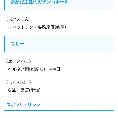
あかだ主任のガチンコホール
《ズバスロA》
・スロットシグマ各務原店(岐阜)
フリー
《エース小吉》
・ベルネス岡崎(愛知) ※特日
《しゃんぷー》
・G&L一宮店(愛知)
スポンサーリンク