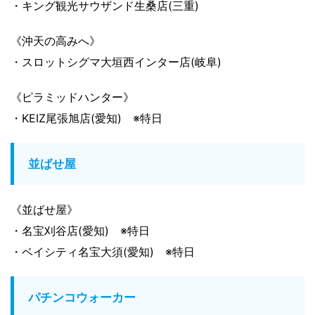
・キング観光サウザンド生桑店(三重)
《沖天の高みへ》
・スロットシグマ大垣西インター店(岐阜)
《ピラミッドハンター》
・KEIZ尾張旭店(愛知) ※特日
並ばせ屋
《並ばせ屋》
・名宝刈谷店(愛知) ※特日
・ベイシティ名宝大須(愛知) ※特日
パチンコウォーカー