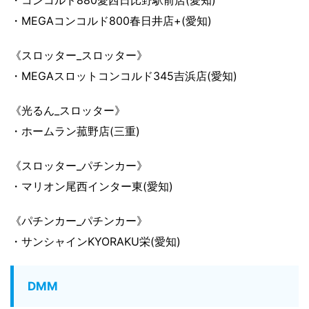
・MEGAコンコルド800春日井店+(愛知)
《スロッター_スロッター》
・MEGAスロットコンコルド345吉浜店(愛知)
《光るん_スロッター》
・ホームラン菰野店(三重)
《スロッター_パチンカー》
・マリオン尾西インター東(愛知)
《パチンカー_パチンカー》
・サンシャインKYORAKU栄(愛知)
DMM