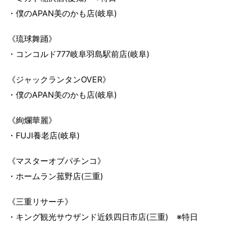
・僕のAPAN美のかも店(岐阜)
《琉球舞踊》
・コンコルド777岐阜羽島駅前店(岐阜)
《ジャックランタンOVER》
・僕のAPAN美のかも店(岐阜)
《絢爛華麗》
・FUJI養老店(岐阜)
《マスターオブパチンコ》
・ホームラン菰野店(三重)
《三重リサーチ》
・キング観光サウザンド近鉄四日市店(三重) ※特日