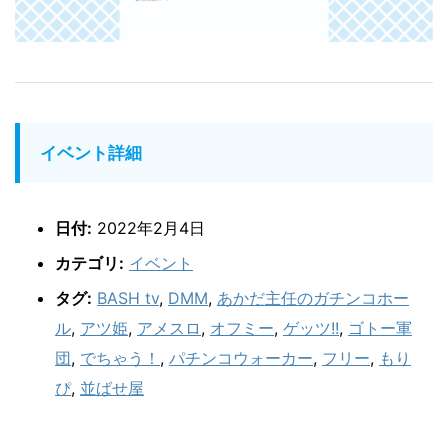
イベント詳細
日付:
2022年2月4日
カテゴリ:
イベント
タグ:
BASH tv
,
DMM
,
あかだ主任のガチンコホー
ル
,
アツ姫
,
アメスロ
,
オフミー
,
ゲッツ!!
,
ゴトー軍
団
,
でちゃう！
,
パチンコウォーカー
,
フリー
,
もり
ぴ
,
並ばせ屋