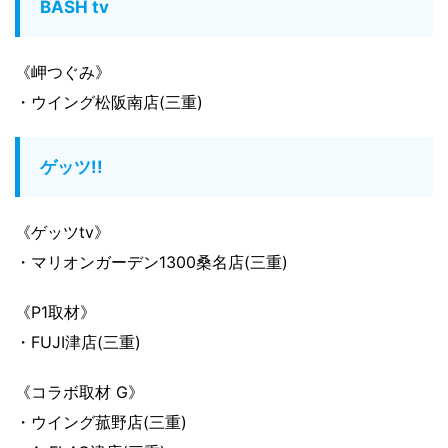
BASH tv
《岬つぐみ》
・ウイング松阪南店(三重)
ゲッツ!!
《ゲッツtv》
・マリオンガーデン1300桑名店(三重)
《P1取材》
・FUJI津店(三重)
《コラボ取材 G》
・ウイング菰野店(三重)