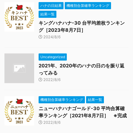
ハナの日結果
機種別合算確率ランキング
結果一覧
キングハナハナ-30 台平均差枚ランキン
グ［2023年8月7日］
2024/8/6
Uncategorized
2021年、2020年のハナの日のを振り返
ってみる
2022/8/6
機種別合算確率ランキング
結果一覧
ニューハナハナゴールド-30 平均合算確
率ランキング［2021年8月7日］ ※完成
2022/8/6