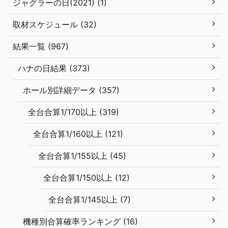
ジャグラーの日(2021) (1)
取材スケジュール (32)
結果一覧 (967)
ハナの日結果 (373)
ホール別詳細データ (357)
全台合算1/170以上 (319)
全台合算1/160以上 (121)
全台合算1/155以上 (45)
全台合算1/150以上 (12)
全台合算1/145以上 (7)
機種別合算確率ランキング (16)