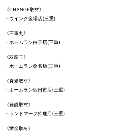
《CHANGE取材》
・ウイング金場店(三重)
《三重丸》
・ホームラン白子店(三重)
《双龍玉》
・ホームラン桑名店(三重)
《真愛取材》
・ホームラン四日市店(三重)
《覚醒取材》
・ランドマーク鈴鹿店(三重)
《黄金取材》