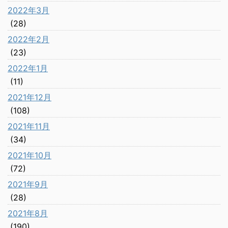
2022年3月
(28)
2022年2月
(23)
2022年1月
(11)
2021年12月
(108)
2021年11月
(34)
2021年10月
(72)
2021年9月
(28)
2021年8月
(190)