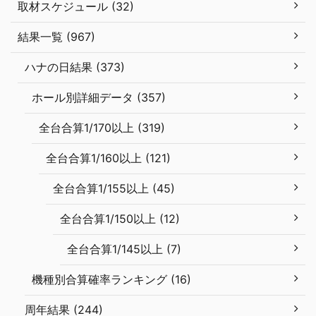
取材スケジュール (32)
結果一覧 (967)
ハナの日結果 (373)
ホール別詳細データ (357)
全台合算1/170以上 (319)
全台合算1/160以上 (121)
全台合算1/155以上 (45)
全台合算1/150以上 (12)
全台合算1/145以上 (7)
機種別合算確率ランキング (16)
周年結果 (244)