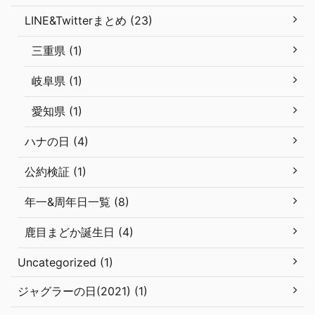
LINE&Twitterまとめ (23)
三重県 (1)
岐阜県 (1)
愛知県 (1)
ハナの日 (4)
公約検証 (1)
年一&周年日一覧 (8)
鹿目まどか誕生日 (4)
Uncategorized (1)
ジャグラーの日(2021) (1)