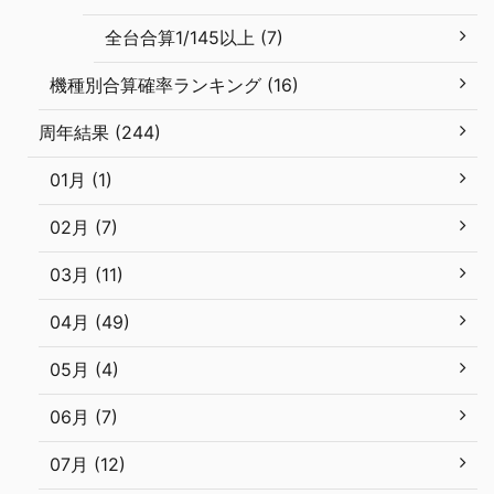
全台合算1/145以上 (7)
機種別合算確率ランキング (16)
周年結果 (244)
01月 (1)
02月 (7)
03月 (11)
04月 (49)
05月 (4)
06月 (7)
07月 (12)