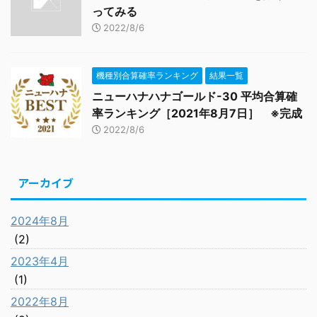
ってみる
2022/8/6
機種別合算確率ランキング
結果一覧
ニューハナハナゴールド-30 平均合算確
率ランキング［2021年8月7日］ ※完成
2022/8/6
アーカイブ
2024年8月
(2)
2023年4月
(1)
2022年8月