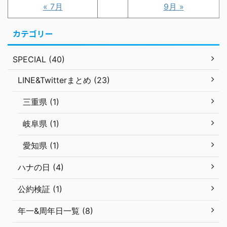
« 7月
9月 »
カテゴリー
SPECIAL (40)
LINE&Twitterまとめ (23)
三重県 (1)
岐阜県 (1)
愛知県 (1)
ハナの日 (4)
公約検証 (1)
年一&周年日一覧 (8)