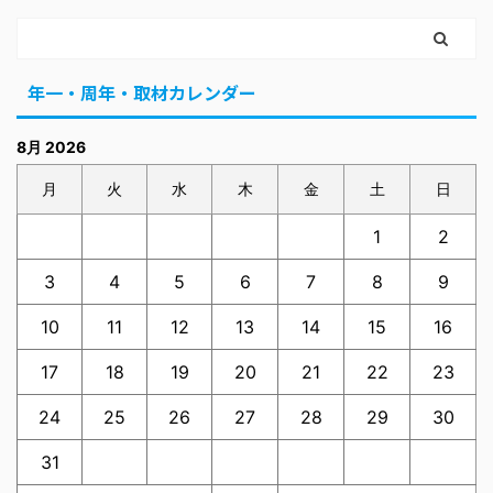
年一・周年・取材カレンダー
8月 2026
月
火
水
木
金
土
日
1
2
3
4
5
6
7
8
9
10
11
12
13
14
15
16
17
18
19
20
21
22
23
24
25
26
27
28
29
30
31