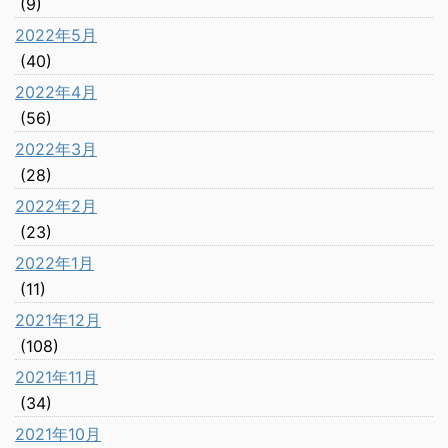
(9)
2022年5月
(40)
2022年4月
(56)
2022年3月
(28)
2022年2月
(23)
2022年1月
(11)
2021年12月
(108)
2021年11月
(34)
2021年10月