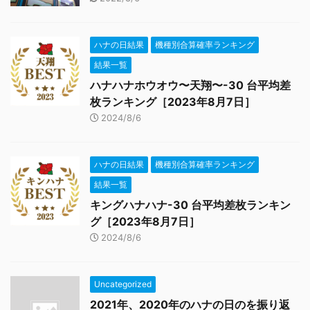
ハナの日結果
機種別合算確率ランキング
結果一覧
ハナハナホウオウ〜天翔〜-30 台平均差
枚ランキング［2023年8月7日］
2024/8/6
ハナの日結果
機種別合算確率ランキング
結果一覧
キングハナハナ-30 台平均差枚ランキン
グ［2023年8月7日］
2024/8/6
Uncategorized
2021年、2020年のハナの日のを振り返