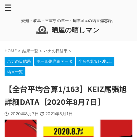
愛知・岐阜・三重県の年一・周年etc.の結果備忘録。
晒屋の晒しマン
HOME
>
結果一覧
>
ハナの日結果
>
ハナの日結果
ホール別詳細データ
全台合算1/170以上
結果一覧
【全台平均合算1/163】KEIZ尾張旭
詳細DATA［2020年8月7日］
2020年8月7日
2021年8月1日