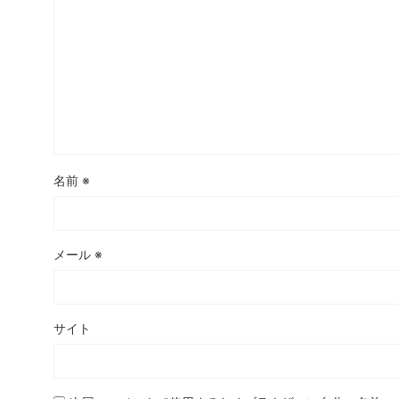
名前
※
メール
※
サイト