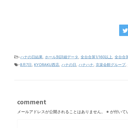
-
ハナの日結果
,
ホール別詳細データ
,
全台合算1/160以上
,
全台合算
-
8月7日
,
KYORAKU西店
,
ハナの日
,
ハナハナ
,
京楽会館グループ
,
comment
メールアドレスが公開されることはありません。
※
が付いて