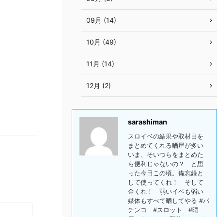
09月 (14)
10月 (49)
11月 (14)
12月 (2)
sarashiman
スロイベの結果や取材日を
まとめてくれる晒屋が多い
いま、そいつらをまとめた
ら便利じゃないの？ と思
った今日この頃。備忘録と
して使ってくれ！ そして
金くれ！ 弱いイベも弱い
媒体もすべて晒してやる #パ
チンコ #スロット #晒