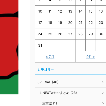
10
11
12
13
14
15
16
17
18
19
20
21
22
23
24
25
26
27
28
29
30
31
« 7月
9月 »
カテゴリー
SPECIAL (40)
LINE&Twitterまとめ (23)
三重県 (1)