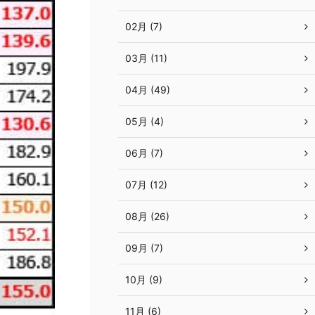
02月 (7)
03月 (11)
04月 (49)
05月 (4)
06月 (7)
07月 (12)
08月 (26)
09月 (7)
10月 (9)
11月 (6)