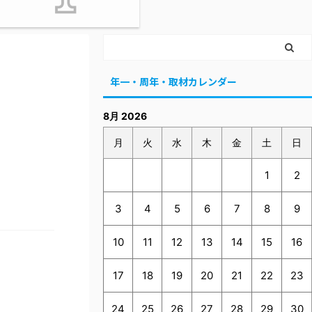
年一・周年・取材カレンダー
8月 2026
月
火
水
木
金
土
日
1
2
3
4
5
6
7
8
9
10
11
12
13
14
15
16
17
18
19
20
21
22
23
24
25
26
27
28
29
30