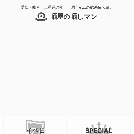
愛知・岐阜・三重県の年一・周年etc.の結果備忘録。
晒屋の晒しマン
イベ日
SPECIAL