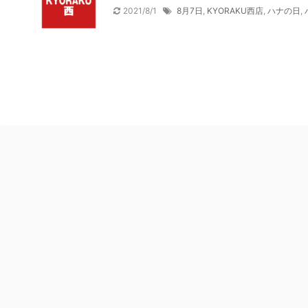
2021/8/1
8月7日
,
KYORAKU西店
,
ハナの日
,