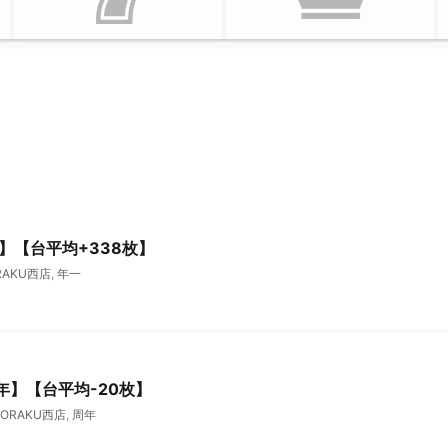
年一】【台平均+338枚】
RAKU西店
,
年一
【周年】【台平均-20枚】
YORAKU西店
,
周年