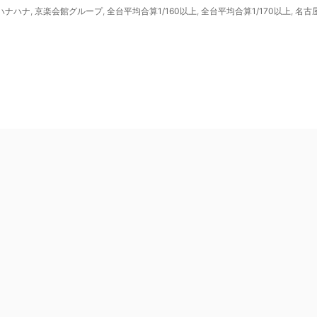
ハナハナ
,
京楽会館グループ
,
全台平均合算1/160以上
,
全台平均合算1/170以上
,
名古