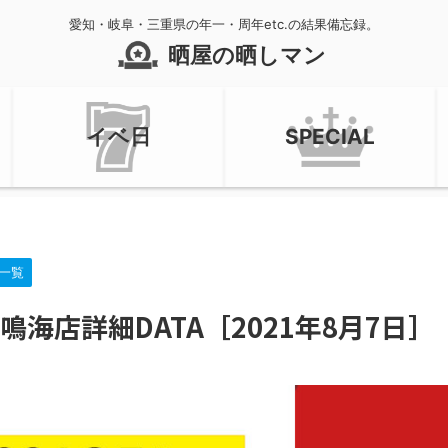
愛知・岐阜・三重県の年一・周年etc.の結果備忘録。
晒屋の晒しマン
イベ日
SPECIAL
一覧
鳴海店詳細DATA［2021年8月7日］