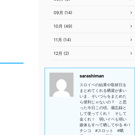
09月 (14)
10月 (49)
11月 (14)
12月 (2)
sarashiman
スロイベの結果や取材日を
まとめてくれる晒屋が多い
いま、そいつらをまとめた
ら便利じゃないの？ と思
った今日この頃。備忘録と
して使ってくれ！ そして
金くれ！ 弱いイベも弱い
媒体もすべて晒してやる #パ
チンコ #スロット #晒