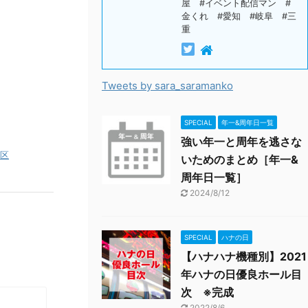
屋 #イベント配信マン #
金くれ #愛知 #岐阜 #三
重
Tweets by sara_saramanko
SPECIAL
年一&周年日一覧
強い年一と周年を逃さな
区
いためのまとめ［年一&
周年日一覧］
2024/8/12
SPECIAL
ハナの日
【ハナハナ機種別】2021
年ハナの日優良ホール目
次 ※完成
2022/8/6