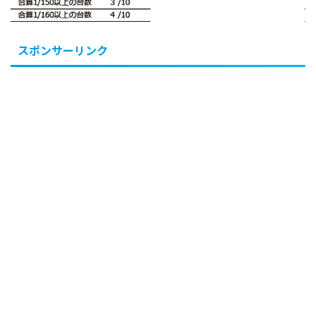
スポンサーリンク