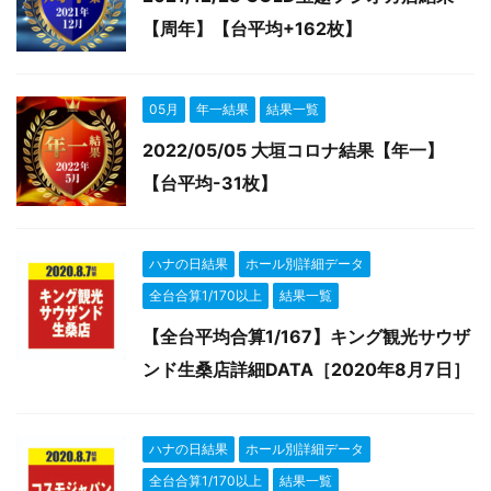
【周年】【台平均+162枚】
05月
年一結果
結果一覧
2022/05/05 大垣コロナ結果【年一】
【台平均-31枚】
ハナの日結果
ホール別詳細データ
全台合算1/170以上
結果一覧
【全台平均合算1/167】キング観光サウザ
ンド生桑店詳細DATA［2020年8月7日］
ハナの日結果
ホール別詳細データ
全台合算1/170以上
結果一覧