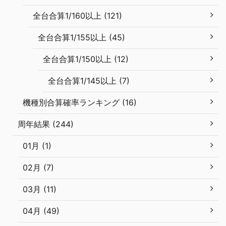
全台合算1/160以上 (121)
全台合算1/155以上 (45)
全台合算1/150以上 (12)
全台合算1/145以上 (7)
機種別合算確率ランキング (16)
周年結果 (244)
01月 (1)
02月 (7)
03月 (11)
04月 (49)