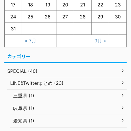
17
18
19
20
21
22
23
24
25
26
27
28
29
30
31
« 7月
9月 »
カテゴリー
SPECIAL (40)
LINE&Twitterまとめ (23)
三重県 (1)
岐阜県 (1)
愛知県 (1)