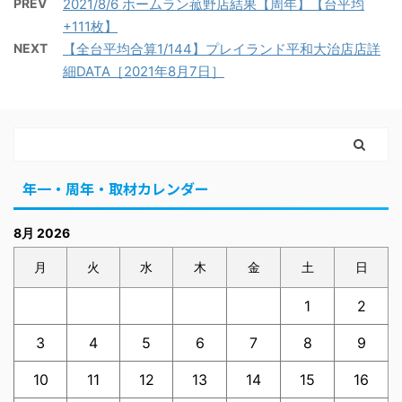
PREV
2021/8/6 ホームラン菰野店結果【周年】【台平均
+111枚】
NEXT
【全台平均合算1/144】プレイランド平和大治店店詳
細DATA［2021年8月7日］
年一・周年・取材カレンダー
8月 2026
月
火
水
木
金
土
日
1
2
3
4
5
6
7
8
9
10
11
12
13
14
15
16