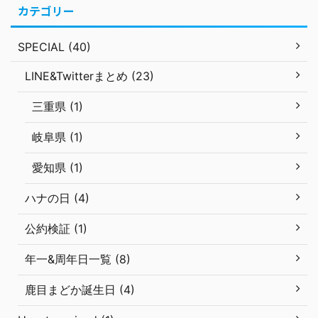
カテゴリー
SPECIAL (40)
LINE&Twitterまとめ (23)
三重県 (1)
岐阜県 (1)
愛知県 (1)
ハナの日 (4)
公約検証 (1)
年一&周年日一覧 (8)
鹿目まどか誕生日 (4)