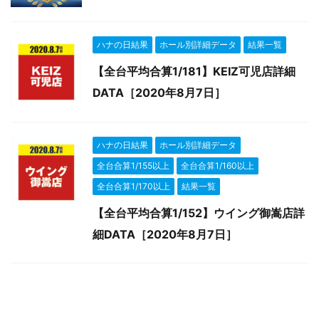
ハナの日結果
ホール別詳細データ
結果一覧
【全台平均合算1/181】KEIZ可児店詳細
DATA［2020年8月7日］
ハナの日結果
ホール別詳細データ
全台合算1/155以上
全台合算1/160以上
全台合算1/170以上
結果一覧
【全台平均合算1/152】ウイング御嵩店詳
細DATA［2020年8月7日］