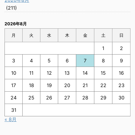
(211)
2026年8月
月
火
水
木
金
土
日
1
2
3
4
5
6
7
8
9
10
11
12
13
14
15
16
17
18
19
20
21
22
23
24
25
26
27
28
29
30
31
« 8月