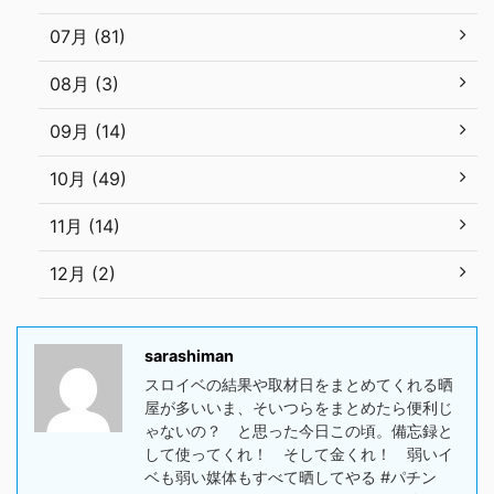
07月 (81)
08月 (3)
09月 (14)
10月 (49)
11月 (14)
12月 (2)
sarashiman
スロイベの結果や取材日をまとめてくれる晒
屋が多いいま、そいつらをまとめたら便利じ
ゃないの？ と思った今日この頃。備忘録と
して使ってくれ！ そして金くれ！ 弱いイ
ベも弱い媒体もすべて晒してやる #パチン