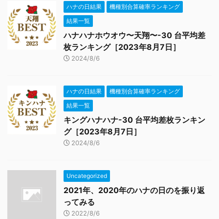
ハナの日結果
機種別合算確率ランキング
結果一覧
ハナハナホウオウ〜天翔〜-30 台平均差
枚ランキング［2023年8月7日］
2024/8/6
ハナの日結果
機種別合算確率ランキング
結果一覧
キングハナハナ-30 台平均差枚ランキン
グ［2023年8月7日］
2024/8/6
Uncategorized
2021年、2020年のハナの日のを振り返
ってみる
2022/8/6