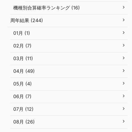
機種別合算確率ランキング (16)
周年結果 (244)
01月 (1)
02月 (7)
03月 (11)
04月 (49)
05月 (4)
06月 (7)
07月 (12)
08月 (26)