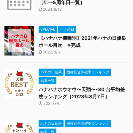
［年一&周年日一覧］
2024/8/12
SPECIAL
ハナの日
【ハナハナ機種別】2021年ハナの日優良
ホール目次 ※完成
2022/8/6
ハナの日結果
機種別合算確率ランキング
結果一覧
ハナハナホウオウ〜天翔〜-30 台平均差
枚ランキング［2023年8月7日］
2024/8/6
ハナの日結果
機種別合算確率ランキング
結果一覧