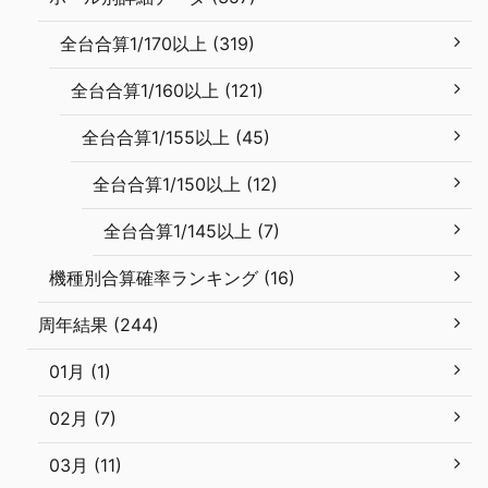
全台合算1/170以上 (319)
全台合算1/160以上 (121)
全台合算1/155以上 (45)
全台合算1/150以上 (12)
全台合算1/145以上 (7)
機種別合算確率ランキング (16)
周年結果 (244)
01月 (1)
02月 (7)
03月 (11)