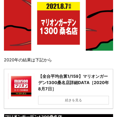
2020年の結果は下記から
【全台平均合算1/159】マリオンガー
デン1300桑名店詳細DATA［2020年
8月7日］
続きを見る