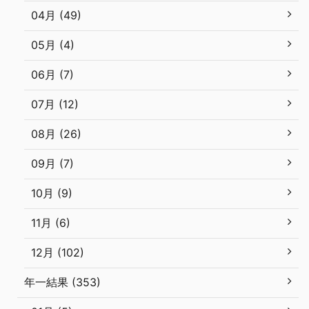
04月 (49)
05月 (4)
06月 (7)
07月 (12)
08月 (26)
09月 (7)
10月 (9)
11月 (6)
12月 (102)
年一結果 (353)