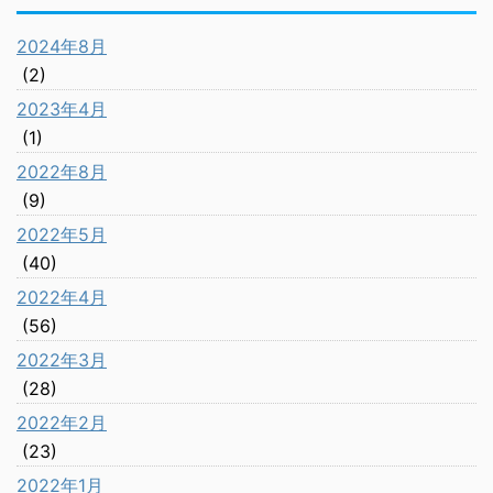
2024年8月
(2)
2023年4月
(1)
2022年8月
(9)
2022年5月
(40)
2022年4月
(56)
2022年3月
(28)
2022年2月
(23)
2022年1月