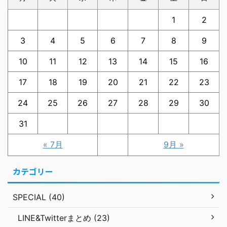
1
2
3
4
5
6
7
8
9
10
11
12
13
14
15
16
17
18
19
20
21
22
23
24
25
26
27
28
29
30
31
« 7月
9月 »
カテゴリー
SPECIAL (40)
LINE&Twitterまとめ (23)