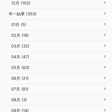
12月 (102)
年一結果 (353)
01月 (5)
02月 (19)
03月 (32)
04月 (47)
05月 (63)
06月 (21)
07月 (81)
08月 (3)
09月 (14)