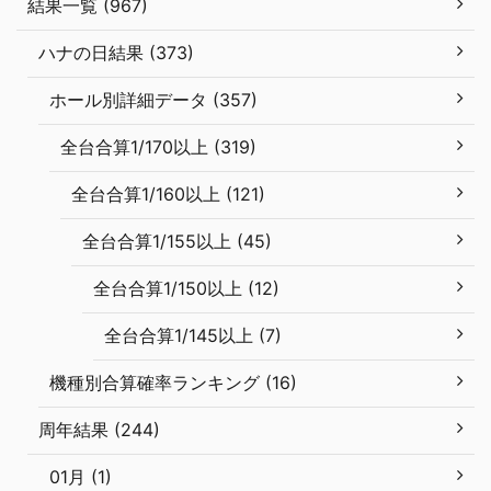
結果一覧 (967)
ハナの日結果 (373)
ホール別詳細データ (357)
全台合算1/170以上 (319)
全台合算1/160以上 (121)
全台合算1/155以上 (45)
全台合算1/150以上 (12)
全台合算1/145以上 (7)
機種別合算確率ランキング (16)
周年結果 (244)
01月 (1)