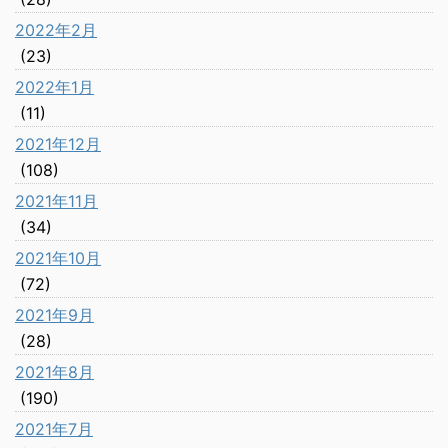
2022年2月
(23)
2022年1月
(11)
2021年12月
(108)
2021年11月
(34)
2021年10月
(72)
2021年9月
(28)
2021年8月
(190)
2021年7月