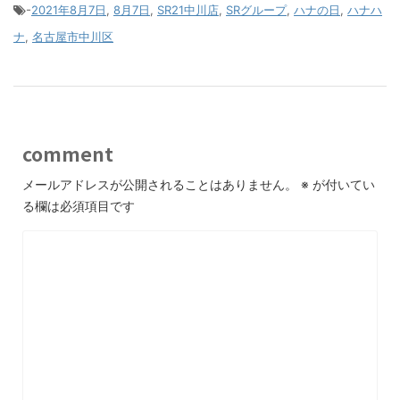
-
2021年8月7日
,
8月7日
,
SR21中川店
,
SRグループ
,
ハナの日
,
ハナハ
ナ
,
名古屋市中川区
comment
メールアドレスが公開されることはありません。
※
が付いてい
る欄は必須項目です