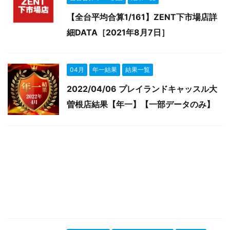
【全台平均合算1/161】ZENT下市場店詳
細DATA［2021年8月7日］
04月
年一結果
結果一覧
2022/04/06 プレイランドキャッスル大
曽根店結果【年一】【一部データのみ】