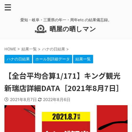
愛知・岐阜・三重県の年一・周年etc.の結果備忘録。
晒屋の晒しマン
HOME
>
結果一覧
>
ハナの日結果
>
ハナの日結果
ホール別詳細データ
結果一覧
【全台平均合算1/171】キング観光
新瑞店詳細DATA［2021年8月7日］
2021年8月7日
2022年8月6日