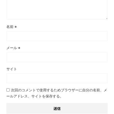
名前
※
メール
※
サイト
次回のコメントで使用するためブラウザーに自分の名前、メ
ールアドレス、サイトを保存する。