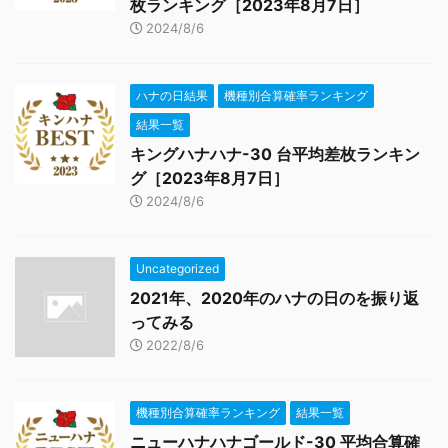
枚ランキング［2023年8月7日］
2024/8/6
ハナの日結果
機種別合算確率ランキング
結果一覧
キングハナハナ-30 台平均差枚ランキン
グ［2023年8月7日］
2024/8/6
Uncategorized
2021年、2020年のハナの日のを振り返
ってみる
2022/8/6
機種別合算確率ランキング
結果一覧
ニューハナハナゴールド-30 平均合算確