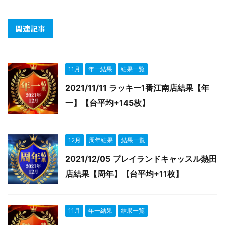
関連記事
11月
年一結果
結果一覧
2021/11/11 ラッキー1番江南店結果【年
一】【台平均+145枚】
12月
周年結果
結果一覧
2021/12/05 プレイランドキャッスル熱田
店結果【周年】【台平均+11枚】
11月
年一結果
結果一覧