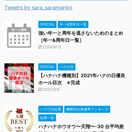
Tweets by sara_saramanko
SPECIAL
年一&周年日一覧
強い年一と周年を逃さないためのまとめ
［年一&周年日一覧］
2024/8/12
SPECIAL
ハナの日
【ハナハナ機種別】2021年ハナの日優良
ホール目次 ※完成
2022/8/6
ハナの日結果
機種別合算確率ランキング
結果一覧
ハナハナホウオウ〜天翔〜-30 台平均差