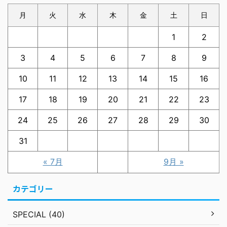
月
火
水
木
金
土
日
1
2
3
4
5
6
7
8
9
10
11
12
13
14
15
16
17
18
19
20
21
22
23
24
25
26
27
28
29
30
31
« 7月
9月 »
カテゴリー
SPECIAL (40)