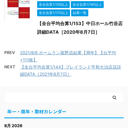
全台合算1/155以上
全台合算1/160以上
全台合算1/170以上
結果一覧
【全台平均合算1/153】中日ホール竹谷店
詳細DATA［2020年8月7日］
PREV
2021/8/6 ホームラン菰野店結果【周年】【台平均
+111枚】
NEXT
【全台平均合算1/144】プレイランド平和大治店店詳
細DATA［2021年8月7日］
年一・周年・取材カレンダー
8月 2026