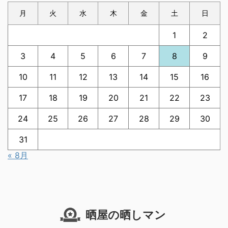
月
火
水
木
金
土
日
1
2
3
4
5
6
7
8
9
10
11
12
13
14
15
16
17
18
19
20
21
22
23
24
25
26
27
28
29
30
31
« 8月
晒屋の晒しマン