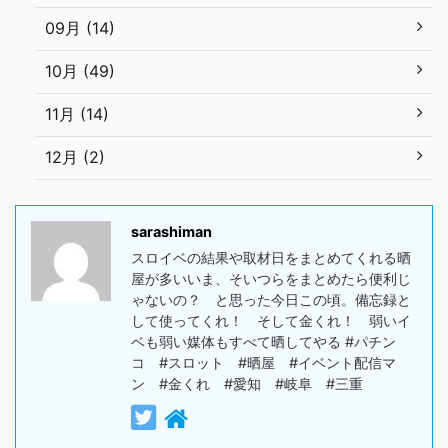
09月 (14)
10月 (49)
11月 (14)
12月 (2)
sarashiman
スロイベの結果や取材日をまとめてくれる晒
屋が多いいま、そいつらをまとめたら便利じ
ゃないの？ と思った今日この頃。備忘録と
して使ってくれ！ そして金くれ！ 弱いイ
ベも弱い媒体もすべて晒してやる #パチン
コ #スロット #晒屋 #イベント配信マ
ン #金くれ #愛知 #岐阜 #三重