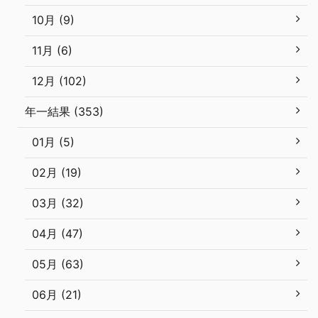
10月 (9)
11月 (6)
12月 (102)
年一結果 (353)
01月 (5)
02月 (19)
03月 (32)
04月 (47)
05月 (63)
06月 (21)