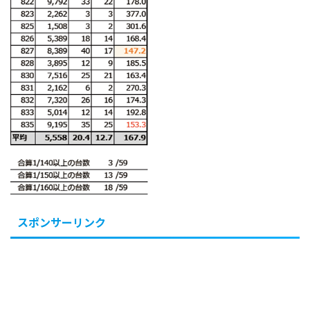
スポンサーリンク