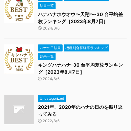
結果一覧
ハナハナホウオウ〜天翔〜-30 台平均差
枚ランキング［2023年8月7日］
2024/8/6
ハナの日結果
機種別合算確率ランキング
結果一覧
キングハナハナ-30 台平均差枚ランキン
グ［2023年8月7日］
2024/8/6
Uncategorized
2021年、2020年のハナの日のを振り返
ってみる
2022/8/6