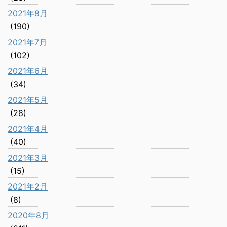
2021年8月
(190)
2021年7月
(102)
2021年6月
(34)
2021年5月
(28)
2021年4月
(40)
2021年3月
(15)
2021年2月
(8)
2020年8月