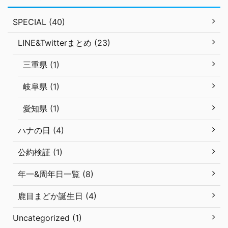
SPECIAL (40)
LINE&Twitterまとめ (23)
三重県 (1)
岐阜県 (1)
愛知県 (1)
ハナの日 (4)
公約検証 (1)
年一&周年日一覧 (8)
鹿目まどか誕生日 (4)
Uncategorized (1)