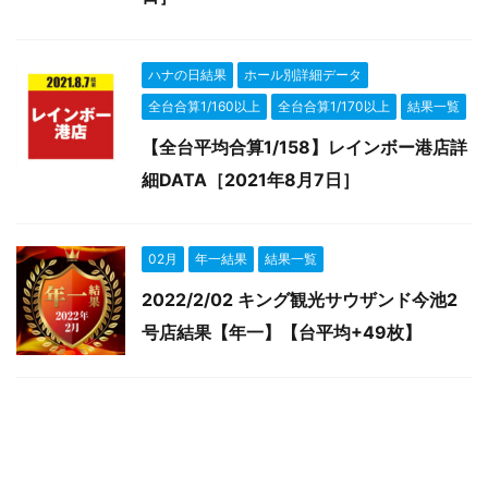
ハナの日結果
ホール別詳細データ
全台合算1/160以上
全台合算1/170以上
結果一覧
【全台平均合算1/158】レインボー港店詳
細DATA［2021年8月7日］
02月
年一結果
結果一覧
2022/2/02 キング観光サウザンド今池2
号店結果【年一】【台平均+49枚】