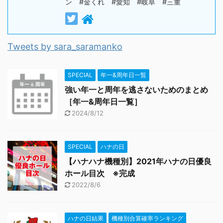
ン #金くれ #愛知 #岐阜 #三重
Tweets by sara_saramanko
SPECIAL
年一&周年日一覧
強い年一と周年を逃さないためのまとめ
［年一&周年日一覧］
2024/8/12
SPECIAL
ハナの日
【ハナハナ機種別】2021年ハナの日優良
ホール目次 ※完成
2022/8/6
ハナの日結果
機種別合算確率ランキング