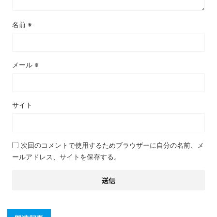
名前
※
メール
※
サイト
次回のコメントで使用するためブラウザーに自分の名前、メ
ールアドレス、サイトを保存する。