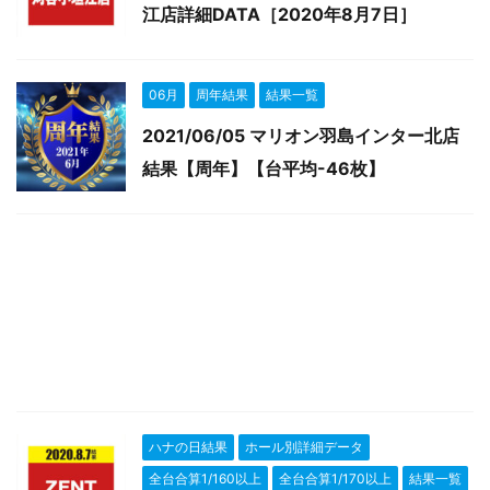
江店詳細DATA［2020年8月7日］
06月
周年結果
結果一覧
2021/06/05 マリオン羽島インター北店
結果【周年】【台平均-46枚】
ハナの日結果
ホール別詳細データ
全台合算1/160以上
全台合算1/170以上
結果一覧