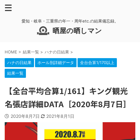
愛知・岐阜・三重県の年一・周年etc.の結果備忘録。
晒屋の晒しマン
HOME
>
結果一覧
>
ハナの日結果
>
ハナの日結果
ホール別詳細データ
全台合算1/170以上
結果一覧
【全台平均合算1/161】キング観光
名張店詳細DATA［2020年8月7日］
2020年8月7日
2021年8月1日