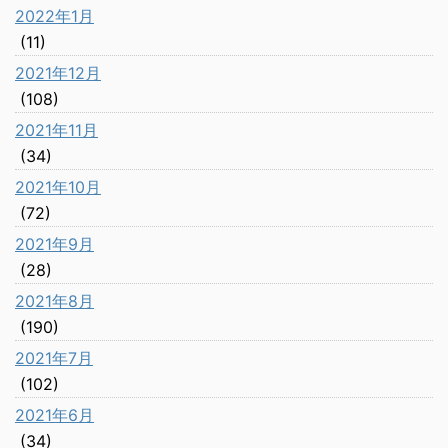
2022年1月
(11)
2021年12月
(108)
2021年11月
(34)
2021年10月
(72)
2021年9月
(28)
2021年8月
(190)
2021年7月
(102)
2021年6月
(34)