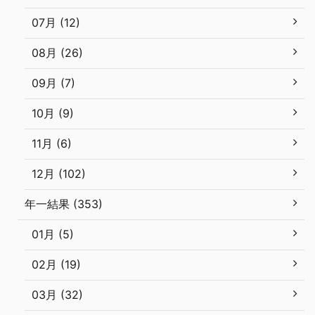
07月 (12)
08月 (26)
09月 (7)
10月 (9)
11月 (6)
12月 (102)
年一結果 (353)
01月 (5)
02月 (19)
03月 (32)