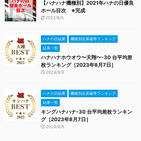
【ハナハナ機種別】2021年ハナの日優良
ホール目次 ※完成
2022/8/6
ハナの日結果
機種別合算確率ランキング
結果一覧
ハナハナホウオウ〜天翔〜-30 台平均差
枚ランキング［2023年8月7日］
2024/8/6
ハナの日結果
機種別合算確率ランキング
結果一覧
キングハナハナ-30 台平均差枚ランキン
グ［2023年8月7日］
2024/8/6