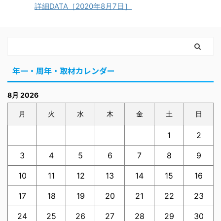
詳細DATA［2020年8月7日］
年一・周年・取材カレンダー
8月 2026
月
火
水
木
金
土
日
1
2
3
4
5
6
7
8
9
10
11
12
13
14
15
16
17
18
19
20
21
22
23
24
25
26
27
28
29
30