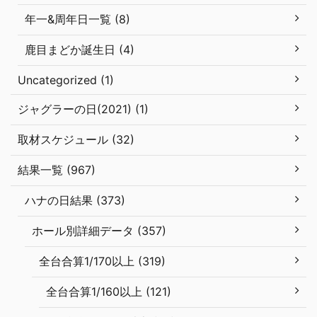
年一&周年日一覧 (8)
鹿目まどか誕生日 (4)
Uncategorized (1)
ジャグラーの日(2021) (1)
取材スケジュール (32)
結果一覧 (967)
ハナの日結果 (373)
ホール別詳細データ (357)
全台合算1/170以上 (319)
全台合算1/160以上 (121)