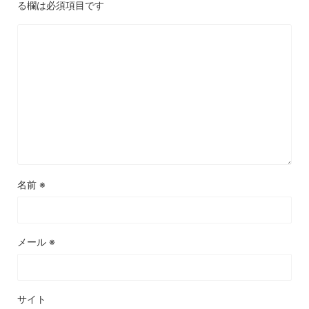
る欄は必須項目です
名前
※
メール
※
サイト