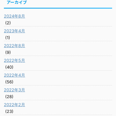
アーカイブ
2024年8月
(2)
2023年4月
(1)
2022年8月
(9)
2022年5月
(40)
2022年4月
(56)
2022年3月
(28)
2022年2月
(23)