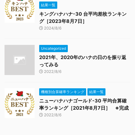
結果一覧
キングハナハナ-30 台平均差枚ランキン
グ［2023年8月7日］
2024/8/6
Uncategorized
2021年、2020年のハナの日のを振り返
ってみる
2022/8/6
機種別合算確率ランキング
結果一覧
ニューハナハナゴールド-30 平均合算確
率ランキング［2021年8月7日］ ※完成
2022/8/6