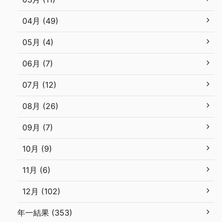
04月 (49)
05月 (4)
06月 (7)
07月 (12)
08月 (26)
09月 (7)
10月 (9)
11月 (6)
12月 (102)
年一結果 (353)