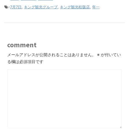
-
7月7日
,
キング観光グループ
,
キング観光松阪店
,
年一
comment
メールアドレスが公開されることはありません。
※
が付いてい
る欄は必須項目です