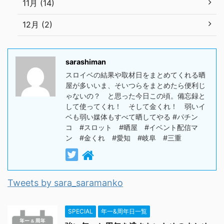
11月 (14)
12月 (2)
sarashiman
スロイベの結果や取材日をまとめてくれる晒
屋が多いいま、そいつらをまとめたら便利じ
ゃないの？ と思った今日この頃。備忘録と
して使ってくれ！ そして金くれ！ 弱いイ
ベも弱い媒体もすべて晒してやる #パチン
コ #スロット #晒屋 #イベント配信マ
ン #金くれ #愛知 #岐阜 #三重
Tweets by sara_saramanko
SPECIAL
年一&周年日一覧