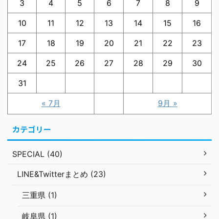
3
4
5
6
7
8
9
10
11
12
13
14
15
16
17
18
19
20
21
22
23
24
25
26
27
28
29
30
31
« 7月
9月 »
カテゴリー
SPECIAL (40)
LINE&Twitterまとめ (23)
三重県 (1)
岐阜県 (1)