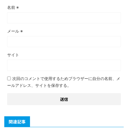
名前
※
メール
※
サイト
次回のコメントで使用するためブラウザーに自分の名前、メ
ールアドレス、サイトを保存する。
関連記事