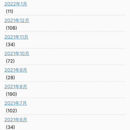
2022年1月
(11)
2021年12月
(108)
2021年11月
(34)
2021年10月
(72)
2021年9月
(28)
2021年8月
(190)
2021年7月
(102)
2021年6月
(34)