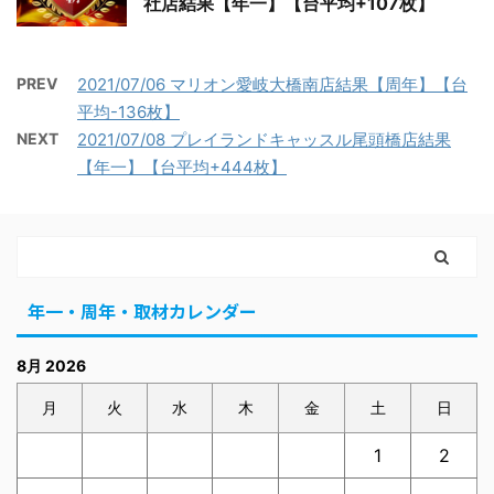
社店結果【年一】【台平均+107枚】
PREV
2021/07/06 マリオン愛岐大橋南店結果【周年】【台
平均-136枚】
NEXT
2021/07/08 プレイランドキャッスル尾頭橋店結果
【年一】【台平均+444枚】
年一・周年・取材カレンダー
8月 2026
月
火
水
木
金
土
日
1
2