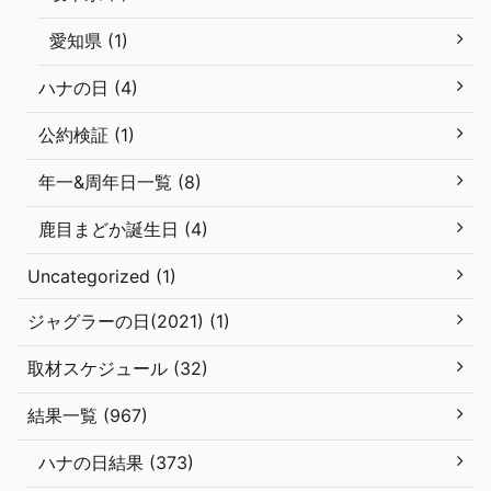
愛知県 (1)
ハナの日 (4)
公約検証 (1)
年一&周年日一覧 (8)
鹿目まどか誕生日 (4)
Uncategorized (1)
ジャグラーの日(2021) (1)
取材スケジュール (32)
結果一覧 (967)
ハナの日結果 (373)