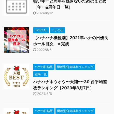
強い年一と周年を逃さないためのまとめ
［年一&周年日一覧］
2024/8/12
SPECIAL
ハナの日
【ハナハナ機種別】2021年ハナの日優良
ホール目次 ※完成
2022/8/6
ハナの日結果
機種別合算確率ランキング
結果一覧
ハナハナホウオウ〜天翔〜-30 台平均差
枚ランキング［2023年8月7日］
2024/8/6
ハナの日結果
機種別合算確率ランキング