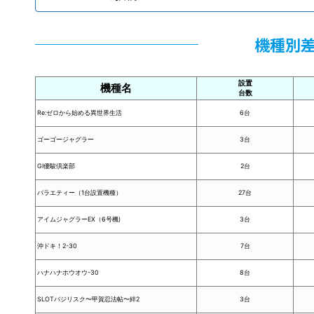
機種別差
設置
機種名
台数
Re:ゼロから始める異世界生活
6台
ゴーゴージャグラー
3台
GⅠ優駿倶楽部
2台
バラエティー（1台設置機種）
27台
アイムジャグラーEX（6号機)
3台
沖ドキ！2-30
7台
ハナハナホウオウ-30
8台
SLOTバジリスク〜甲賀忍法帖〜絆2
3台