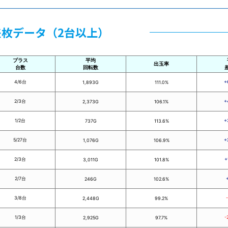
枚データ（2台以上）
プラス
平均
出玉率
台数
回転数
4/6台
+
1,893G
111.0%
2/3台
+
2,373G
106.1%
1/2台
+
737G
113.6%
5/27台
+
1,076G
106.9%
2/3台
+
3,011G
101.8%
2/7台
246G
102.6%
3/8台
2,448G
99.2%
1/3台
-
2,925G
97.7%