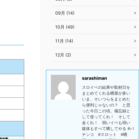
09月 (14)
10月 (49)
11月 (14)
12月 (2)
sarashiman
スロイベの結果や取材日を
まとめてくれる晒屋が多い
いま、そいつらをまとめた
ら便利じゃないの？ と思
った今日この頃。備忘録と
して使ってくれ！ そして
金くれ！ 弱いイベも弱い
媒体もすべて晒してやる #パ
チンコ #スロット #晒
差枚数