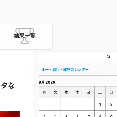
結果一覧
年一・周年・取材カレンダー
8月 2026
ータな
月
火
水
木
金
土
日
1
2
3
4
5
6
7
8
9