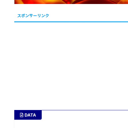
スポンサーリンク
DATA