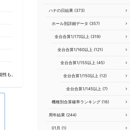
ハナの日結果 (373)
ホール別詳細データ (357)
全台合算1/170以上 (319)
全台合算1/160以上 (121)
全台合算1/155以上 (45)
能性も。
全台合算1/150以上 (12)
全台合算1/145以上 (7)
機種別合算確率ランキング (16)
周年結果 (244)
01月 (1)