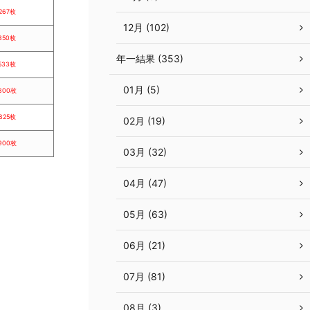
267枚
12月 (102)
350枚
年一結果 (353)
533枚
01月 (5)
800枚
825枚
02月 (19)
900枚
03月 (32)
04月 (47)
05月 (63)
06月 (21)
07月 (81)
08月 (3)