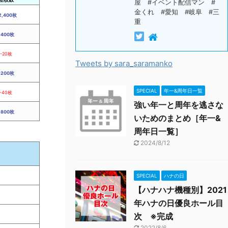
屋 #イベント配信マン #
金くれ #愛知 #岐阜 #三
2,400枚
重
+400枚
-20枚
Tweets by sara_saramanko
+200枚
SPECIAL
年一&周年日一覧
-40枚
強い年一と周年を逃さな
+800枚
いためのまとめ［年一&
周年日一覧］
2024/8/12
SPECIAL
ハナの日
【ハナハナ機種別】2021
年ハナの日優良ホール目
次 ※完成
2022/8/6