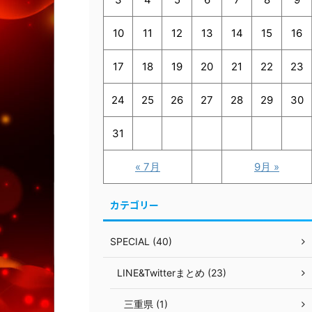
10
11
12
13
14
15
16
17
18
19
20
21
22
23
24
25
26
27
28
29
30
31
« 7月
9月 »
カテゴリー
SPECIAL (40)
LINE&Twitterまとめ (23)
三重県 (1)