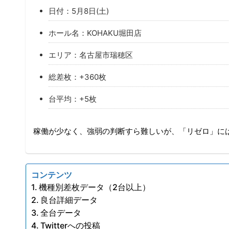
日付：5月8日(土)
ホール名：KOHAKU堀田店
エリア：名古屋市瑞穂区
総差枚：+360枚
台平均：+5枚
稼働が少なく、強弱の判断すら難しいが、「リゼロ」に
コンテンツ
機種別差枚データ（2台以上）
良台詳細データ
全台データ
Twitterへの投稿