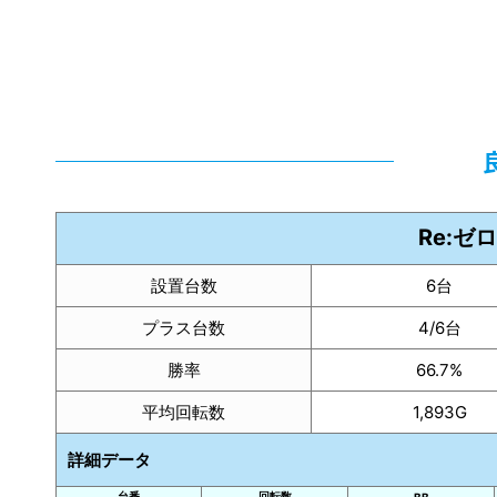
Re:
設置台数
6台
プラス台数
4/6台
勝率
66.7%
平均回転数
1,893G
詳細データ
台番
回転数
BB