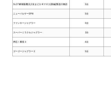
SLOT劇場版魔法少女まどか☆マギカ[新編]叛逆の物語
3台
ニューパルサーSPⅢ
3台
ファンキージャグラー
3台
スーパーミラクルジャグラー
2台
押忍！番長３
4台
ゴーゴージャグラー２
3台