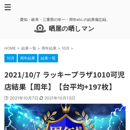
愛知・岐阜・三重県の年一・周年etc.の結果備忘録。
晒屋の晒しマン
HOME
>
結果一覧
>
周年結果
>
10月
>
10月
周年結果
結果一覧
2021/10/7 ラッキープラザ1010可児
店結果【周年】【台平均+197枚】
2021年10月7日
2021年10月13日