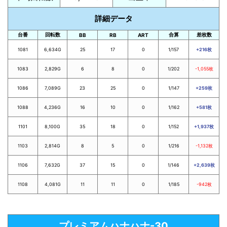
詳細データ
台番
回転数
合算
差枚数
BB
RB
ART
1081
6,634G
25
17
0
1/157
+216枚
1083
2,829G
6
8
0
1/202
-1,055枚
1086
7,089G
23
25
0
1/147
+259枚
1088
4,236G
16
10
0
1/162
+581枚
1101
8,100G
35
18
0
1/152
+1,937枚
1103
2,814G
8
5
0
1/216
-1,132枚
1106
7,632G
37
15
0
1/146
+2,639枚
1108
4,081G
11
11
0
1/185
-942枚
プレミアムハナハナ-30