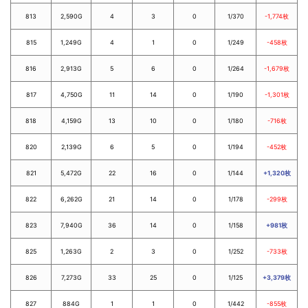
813
2,590G
4
3
0
1/370
-1,774枚
815
1,249G
4
1
0
1/249
-458枚
816
2,913G
5
6
0
1/264
-1,679枚
817
4,750G
11
14
0
1/190
-1,301枚
818
4,159G
13
10
0
1/180
-716枚
820
2,139G
6
5
0
1/194
-452枚
821
5,472G
22
16
0
1/144
+1,320枚
822
6,262G
21
14
0
1/178
-299枚
823
7,940G
36
14
0
1/158
+981枚
825
1,263G
2
3
0
1/252
-733枚
826
7,273G
33
25
0
1/125
+3,379枚
827
884G
1
1
0
1/442
-855枚