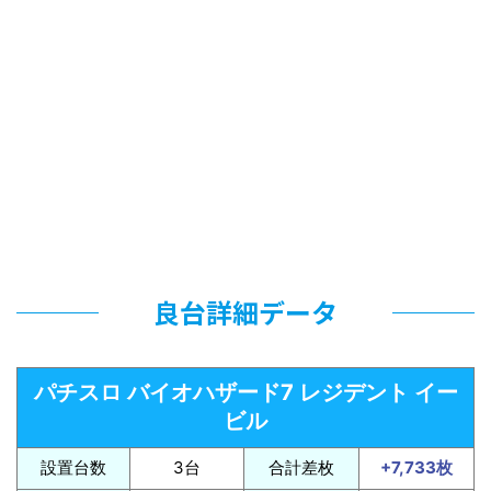
良台詳細データ
パチスロ バイオハザード7 レジデント イー
ビル
設置台数
3台
合計差枚
+7,733枚