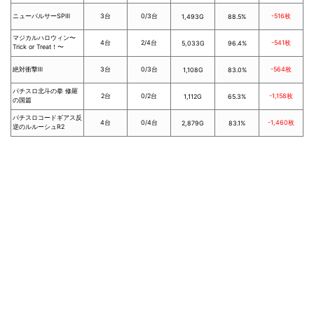
ニューパルサーSPⅢ
3台
0/3台
-516枚
1,493G
88.5%
マジカルハロウィン〜
4台
2/4台
-541枚
5,033G
96.4%
Trick or Treat！〜
絶対衝撃Ⅲ
3台
0/3台
-564枚
1,108G
83.0%
パチスロ北斗の拳 修羅
2台
0/2台
-1,158枚
1,112G
65.3%
の国篇
パチスロコードギアス反
4台
0/4台
-1,460枚
2,879G
83.1%
逆のルルーシュR2