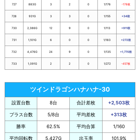
727
883G
3
2
0
1/176
-178枚
728
931G
3
3
0
1/155
+34枚
730
2,386G
12
9
0
1/113
+911枚
731
1,101G
6
0
0
1/183
+272枚
732
4,476G
24
9
0
1/135
+1,770枚
733
1,091G
2
2
0
1/272
-457枚
ツインドラゴンハナハナ-30
設置台数
8台
合計差枚
+2,503枚
プラス台数
5/8台
平均差枚
+313枚
勝率
62.5%
平均合算
1/160
平均回転数
5,427G
出玉率
101.9%