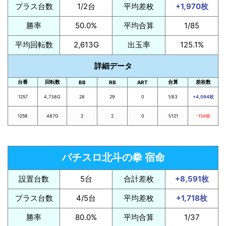
プラス台数
1/2台
平均差枚
+1,970枚
勝率
50.0%
平均合算
1/85
平均回転数
2,613G
出玉率
125.1%
詳細データ
台番
回転数
合算
差枚数
BB
RB
ART
1257
4,738G
28
29
0
1/83
+4,094枚
1258
487G
2
2
0
1/121
-154枚
パチスロ北斗の拳 宿命
設置台数
5台
合計差枚
+8,591枚
プラス台数
4/5台
平均差枚
+1,718枚
勝率
80.0%
平均合算
1/37