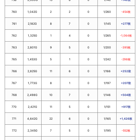
760
1,042G
2
2
0
1/260
-454枚
761
2,182G
8
7
0
1/145
+277枚
762
1,325G
1
4
0
1/265
-1,064枚
763
2,801G
9
5
0
1/200
-395枚
765
1,453G
5
1
0
1/242
-298枚
766
2,825G
11
6
0
1/166
+252枚
767
1,773G
8
1
0
1/197
+207枚
768
2,498G
10
7
0
1/146
+504枚
770
2,421G
11
5
0
1/151
+917枚
771
4,642G
22
6
0
1/165
+1,426枚
772
2,345G
7
5
0
1/195
-552枚