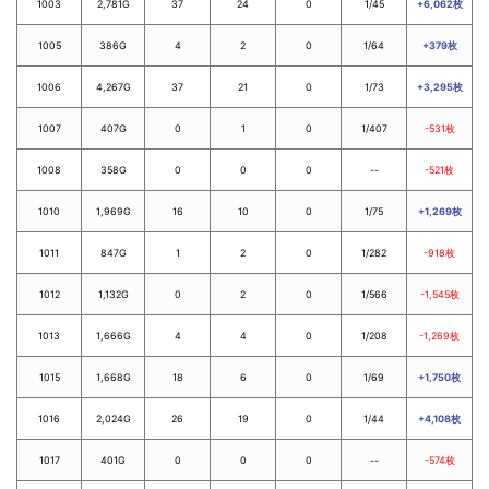
1003
2,781G
37
24
0
1/45
+6,062枚
1005
386G
4
2
0
1/64
+379枚
1006
4,267G
37
21
0
1/73
+3,295枚
1007
407G
0
1
0
1/407
-531枚
1008
358G
0
0
0
--
-521枚
1010
1,969G
16
10
0
1/75
+1,269枚
1011
847G
1
2
0
1/282
-918枚
1012
1,132G
0
2
0
1/566
-1,545枚
1013
1,666G
4
4
0
1/208
-1,269枚
1015
1,668G
18
6
0
1/69
+1,750枚
1016
2,024G
26
19
0
1/44
+4,108枚
1017
401G
0
0
0
--
-574枚