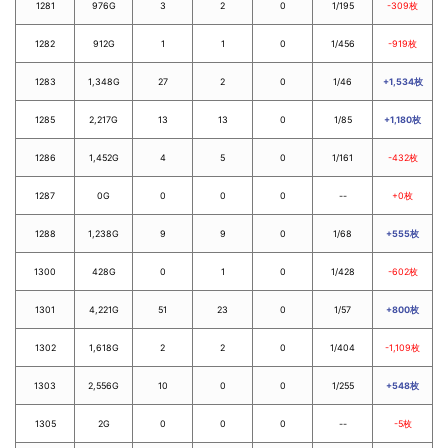
1281
976G
3
2
0
1/195
-309枚
1282
912G
1
1
0
1/456
-919枚
1283
1,348G
27
2
0
1/46
+1,534枚
1285
2,217G
13
13
0
1/85
+1,180枚
1286
1,452G
4
5
0
1/161
-432枚
1287
0G
0
0
0
--
+0枚
1288
1,238G
9
9
0
1/68
+555枚
1300
428G
0
1
0
1/428
-602枚
1301
4,221G
51
23
0
1/57
+800枚
1302
1,618G
2
2
0
1/404
-1,109枚
1303
2,556G
10
0
0
1/255
+548枚
1305
2G
0
0
0
--
-5枚