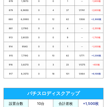
878
1,597G
0
0
1
--
-1,800枚
879
6,965G
0
4
37
1/1741
-2,800枚
880
6,099G
0
12
62
1/508
+2,900枚
881
2,176G
0
0
4
--
-2,200枚
913
2,602G
0
0
9
--
-1,700枚
914
954G
0
0
1
--
-1,000枚
915
7,719G
0
10
62
1/771
+1,200枚
916
3,827G
0
3
23
1/1275
-400枚
917
8,357G
0
18
101
1/464
+6,100枚
パチスロディスクアップ
設置台数
10台
合計差枚
+1,500枚