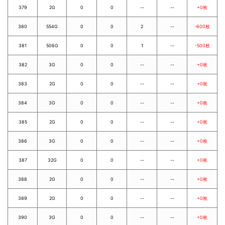
379
2G
0
0
--
--
+0枚
380
554G
0
0
2
--
-600枚
381
506G
0
0
1
--
-500枚
382
3G
0
0
--
--
+0枚
383
2G
0
0
--
--
+0枚
384
3G
0
0
--
--
+0枚
385
2G
0
0
--
--
+0枚
386
3G
0
0
--
--
+0枚
387
32G
0
0
--
--
+0枚
388
2G
0
0
--
--
+0枚
389
2G
0
0
--
--
+0枚
390
3G
0
0
--
--
+0枚