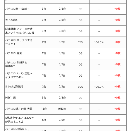
パチスロ咲 - Saki -
3台
0/3台
+0枚
0G
--
天下布武4
3台
0/3台
+0枚
0G
--
闘魂継承 アントニオ猪
3台
0/3台
+0枚
0G
--
木という名のパチスロ機
パチスロ ロリクラ☆ほ
2台
0/2台
+0枚
12G
100.0%
ーるど！
パチスロ 青鬼
2台
0/2台
+0枚
0G
--
パチスロ TIGER &
2台
0/2台
+0枚
0G
--
BUNNY
パチスロ ルパン三世〜
2台
0/2台
+0枚
0G
--
イタリアの夢〜
S Lucky海物語
2台
0/2台
+0枚
30G
100.0%
HEY！鏡
3台
0/3台
+0枚
0G
--
パチスロ北斗の拳 天昇
13台
0/13台
+0枚
0G
--
S地獄少女 あとはあなた
5台
0/5台
+0枚
0G
--
が決めることよ
パチスロ<物語>シリー
3台
0/3台
+0枚