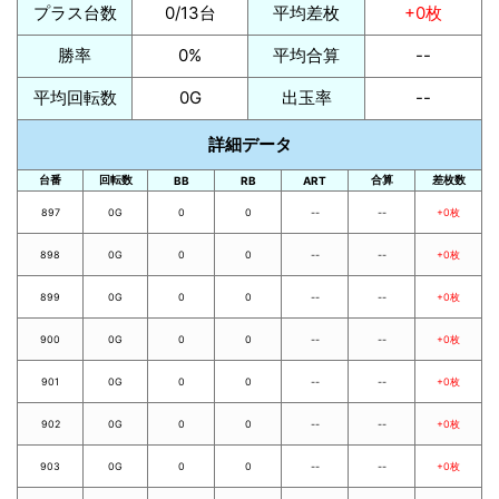
プラス台数
0/13台
平均差枚
+0枚
勝率
0%
平均合算
--
平均回転数
0G
出玉率
--
詳細データ
台番
回転数
合算
差枚数
BB
RB
ART
897
0G
0
0
--
--
+0枚
898
0G
0
0
--
--
+0枚
899
0G
0
0
--
--
+0枚
900
0G
0
0
--
--
+0枚
901
0G
0
0
--
--
+0枚
902
0G
0
0
--
--
+0枚
903
0G
0
0
--
--
+0枚