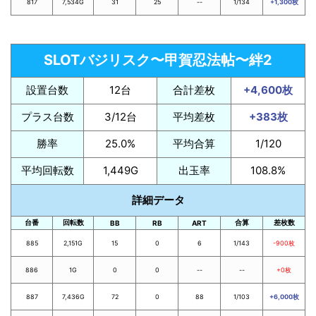
817
7,534G
31
25
--
1/134
+1,300枚
SLOTバジリスク〜甲賀忍法帖〜絆2
設置台数
12台
合計差枚
+4,600枚
プラス台数
3/12台
平均差枚
+383枚
勝率
25.0%
平均合算
1/120
平均回転数
1,449G
出玉率
108.8%
詳細データ
台番
回転数
合算
差枚数
BB
RB
ART
885
2,151G
15
0
6
1/143
-900枚
886
1G
0
0
--
--
+0枚
887
7,436G
72
0
88
1/103
+6,000枚