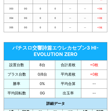
353
0G
0
0
--
--
+0枚
354
0G
0
0
--
--
+0枚
355
0G
0
0
--
--
+0枚
パチスロ交響詩篇エウレカセブン3 HI-
EVOLUTION ZERO
設置台数
8台
合計差枚
+0枚
プラス台数
0/8台
平均差枚
+0枚
勝率
0%
平均合算
--
平均回転数
0G
出玉率
--
詳細データ