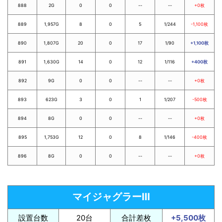
888
2G
0
0
--
--
+0枚
889
1,957G
8
0
5
1/244
-1,100枚
890
1,807G
20
0
17
1/90
+1,100枚
891
1,630G
14
0
12
1/116
+400枚
892
9G
0
0
--
--
+0枚
893
623G
3
0
1
1/207
-500枚
894
8G
0
0
--
--
+0枚
895
1,753G
12
0
8
1/146
-400枚
896
8G
0
0
--
--
+0枚
マイジャグラーⅢ
設置台数
20台
合計差枚
+5,500枚