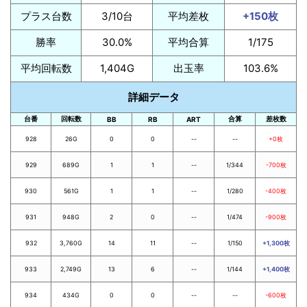
プラス台数
3/10台
平均差枚
+150枚
勝率
30.0%
平均合算
1/175
平均回転数
1,404G
出玉率
103.6%
詳細データ
台番
回転数
合算
差枚数
BB
RB
ART
928
26G
0
0
--
--
+0枚
929
689G
1
1
--
1/344
-700枚
930
561G
1
1
--
1/280
-400枚
931
948G
2
0
--
1/474
-900枚
932
3,760G
14
11
--
1/150
+1,300枚
933
2,749G
13
6
--
1/144
+1,400枚
934
434G
0
0
--
--
-600枚