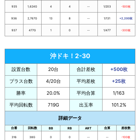
935
1,624G
4
4
--
1/203
-500枚
936
2,767G
13
8
--
1/131
+2,200枚
937
477G
1
0
--
1/477
-300枚
沖ドキ！2-30
設置台数
20台
合計差枚
+500枚
プラス台数
4/20台
平均差枚
+25枚
勝率
20.0%
平均合算
1/163
平均回転数
719G
出玉率
101.2%
詳細データ
台番
回転数
合算
差枚数
BB
RB
ART
316
38G
0
0
--
--
-100枚