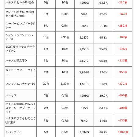
パチスロ北斗の拳 宿命
5台
1/5台
-260枚
1,290G
93.3%
クレアの秘宝伝 女神の
3台
0/3台
-267枚
512G
82.6%
夢と魔法の遺跡
スーパービンゴギャラク
5台
0/5台
-280枚
302G
69.1%
シー
ツインドラゴンハナハ
15台
4/15台
-287枚
2,257G
95.8%
ナ-30
SLOT魔法少女まどか☆
4台
1/4台
-325枚
2,153G
95.0%
マギカ2
パチスロ頭文字D
3台
1/3台
-333枚
2,621G
95.8%
ＳＬＯＴタブー・タトゥ
2台
1/2台
-350枚
3,826G
97.0%
ー
プレミアムハナハナ-30
20台
3/20台
-370枚
1,513G
91.8%
バーサス
2台
0/2台
-400枚
1,209G
89.0%
パチスロ学園黙示録ハイ
スクール・オブ・ザ・デ
2台
0/2台
-400枚
375G
64.4%
ッド
パチスロひぐらしのなく
3台
0/3台
-433枚
784G
81.6%
頃に祭2
チバリヨ-30
5台
0/5台
-1,860枚
3,214G
80.7%