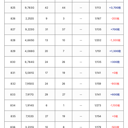
825
9,783G
42
44
--
1/113
+3,700枚
826
2,252G
9
3
--
1/187
-200枚
827
9,223G
31
37
--
1/135
+700枚
828
4,665G
13
10
--
1/202
-1,300枚
829
4,088G
20
7
--
1/151
+1,300枚
830
6,784G
24
26
--
1/135
+300枚
831
5,081G
17
19
--
1/141
+0枚
832
7,950G
24
26
--
1/159
-900枚
833
7,917G
29
27
--
1/141
+600枚
834
1,914G
6
1
--
1/273
-1,100枚
835
7,102G
27
19
--
1/154
+0枚
836
3,231G
10
8
--
1/179
-500枚