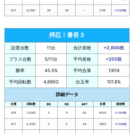
837
9,125G
39
38
--
1/118
+3,100枚
押忍！番長３
設置台数
11台
合計差枚
+2,800枚
プラス台数
5/11台
平均差枚
+255枚
勝率
45.5%
平均合算
1/819
平均回転数
4,695G
出玉率
101.8%
詳細データ
台番
回転数
合算
差枚数
BB
RB
ART
876
7,036G
0
11
60
1/639
+1,300枚
877
4,312G
0
5
44
1/862
+1,200枚