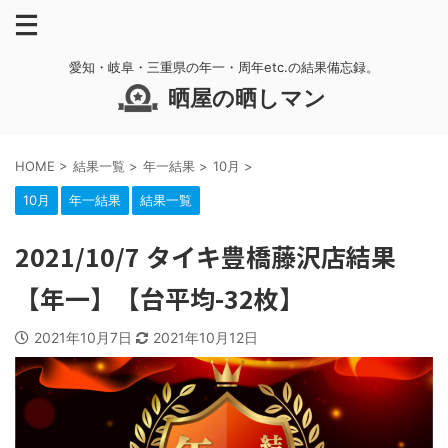
愛知・岐阜・三重県の年一・周年etc.の結果備忘録。
晒屋の晒しマン
HOME
>
結果一覧
>
年一結果
>
10月
>
10月
年一結果
結果一覧
2021/10/7 タイキ豊橋藤沢店結果
【年一】【台平均-32枚】
2021年10月7日
2021年10月12日