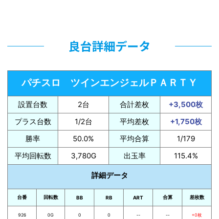
良台詳細データ
パチスロ ツインエンジェルＰＡＲＴＹ
設置台数
2台
合計差枚
+3,500枚
プラス台数
1/2台
平均差枚
+1,750枚
勝率
50.0%
平均合算
1/179
平均回転数
3,780G
出玉率
115.4%
詳細データ
台番
回転数
合算
差枚数
BB
RB
ART
926
0G
0
0
--
--
+0枚