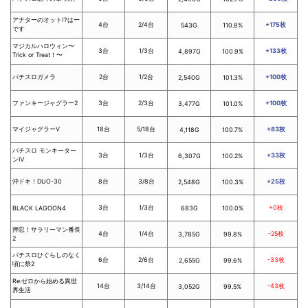
アナターのオット!?はー
4台
2/4台
+175枚
543G
110.8%
です
マジカルハロウィン〜
3台
1/3台
+133枚
4,897G
100.9%
Trick or Treat！〜
パチスロガメラ
2台
1/2台
+100枚
2,540G
101.3%
ファンキージャグラー2
3台
2/3台
+100枚
3,477G
101.0%
マイジャグラーⅤ
18台
5/18台
+83枚
4,118G
100.7%
パチスロ モンキーター
3台
1/3台
+33枚
6,307G
100.2%
ンⅣ
沖ドキ！DUO-30
8台
3/8台
+25枚
2,548G
100.3%
3台
1/3台
+0枚
BLACK LAGOON4
683G
100.0%
押忍！サラリーマン番長
4台
1/4台
-25枚
3,785G
99.8%
2
パチスロひぐらしのなく
6台
2/6台
-33枚
2,655G
99.6%
頃に祭2
Re:ゼロから始める異世
14台
3/14台
-43枚
3,052G
99.5%
界生活