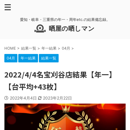
愛知・岐阜・三重県の年一・周年etc.の結果備忘録。
晒屋の晒しマン
HOME
>
結果一覧
>
年一結果
>
04月
>
04月
年一結果
結果一覧
2022/4/4名宝刈谷店結果【年一】
【台平均+43枚】
2022年4月4日
2023年2月22日