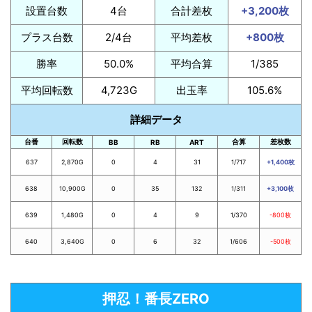
設置台数
4台
合計差枚
+3,200枚
プラス台数
2/4台
平均差枚
+800枚
勝率
50.0%
平均合算
1/385
平均回転数
4,723G
出玉率
105.6%
詳細データ
台番
回転数
合算
差枚数
BB
RB
ART
637
2,870G
0
4
31
1/717
+1,400枚
638
10,900G
0
35
132
1/311
+3,100枚
639
1,480G
0
4
9
1/370
-800枚
640
3,640G
0
6
32
1/606
-500枚
押忍！番長ZERO