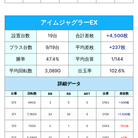
アイムジャグラーEX
設置台数
19台
合計差枚
+4,500枚
プラス台数
9/19台
平均差枚
+237枚
勝率
47.4%
平均合算
1/144
平均回転数
3,089G
出玉率
102.6%
詳細データ
台番
回転数
合算
差枚数
BB
RB
ART
570
490G
3
0
0
1/163
+300枚
571
7,760G
32
30
0
1/125
+1,500枚
572
730G
2
1
0
1/243
-500枚
573
3,050G
13
7
0
1/152
+0枚