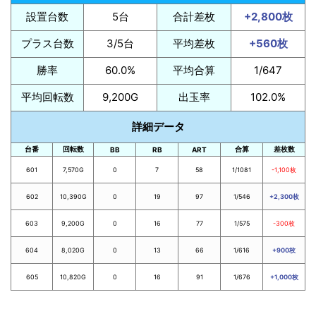
設置台数
5台
合計差枚
+2,800枚
プラス台数
3/5台
平均差枚
+560枚
勝率
60.0%
平均合算
1/647
平均回転数
9,200G
出玉率
102.0%
詳細データ
台番
回転数
合算
差枚数
BB
RB
ART
601
7,570G
0
7
58
1/1081
-1,100枚
602
10,390G
0
19
97
1/546
+2,300枚
603
9,200G
0
16
77
1/575
-300枚
604
8,020G
0
13
66
1/616
+900枚
605
10,820G
0
16
91
1/676
+1,000枚