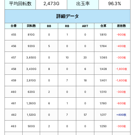
平均回転数
2,473G
出玉率
96.3%
詳細データ
台番
回転数
合算
差枚数
BB
RB
ART
455
810G
0
1
0
1/810
-900枚
456
920G
5
0
0
1/184
-400枚
457
3,650G
0
10
20
1/365
-300枚
458
3,430G
8
0
6
1/428
-1,800枚
459
2,810G
0
7
18
1/401
-1,600枚
460
620G
2
0
0
1/310
-300枚
461
1,260G
6
1
0
1/180
-600枚
462
1,520G
0
7
57
1/217
+400枚
463
500G
2
0
0
1/250
-300枚