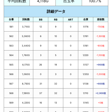
平均回転数
4,118G
出玉率
100.7%
詳細データ
台番
回転数
合算
差枚数
BB
RB
ART
561
3,710G
12
9
0
1/176
-700枚
562
3,060G
6
10
0
1/191
-1,500枚
563
3,440G
9
10
0
1/181
-900枚
564
1,760G
3
5
0
1/220
-1,100枚
565
6,170G
26
19
0
1/137
+900枚
566
1,060G
0
3
0
1/353
-1,000枚
567
8,750G
31
32
0
1/138
+600枚
568
7,590G
37
32
0
1/110
+2,900枚
569
4,220G
16
13
0
1/145
+0枚