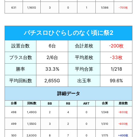
631
1,160G
3
0
1
1/386
-700枚
パチスロひぐらしのなく頃に祭2
設置台数
6台
合計差枚
-200枚
プラス台数
2/6台
平均差枚
-33枚
勝率
33.3%
平均合算
1/218
平均回転数
2,655G
出玉率
99.6%
詳細データ
台番
回転数
合算
差枚数
BB
RB
ART
498
1,490G
2
4
0
1/248
-800枚
499
1,550G
3
2
0
1/310
-600枚
500
2,630G
8
7
0
1/175
+400枚