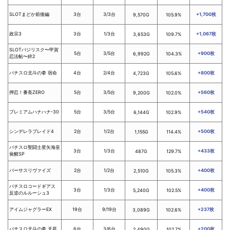
SLOTまどか前後編
3台
3/3台
+1,700枚
9,570G
105.9%
政宗3
3台
1/3台
+1,067枚
3,653G
109.7%
SLOTバジリスク〜甲賀
5台
3/5台
+900枚
6,992G
104.3%
忍法帖〜絆2
パチスロ北斗の拳 宿命
4台
2/4台
+800枚
4,723G
105.6%
押忍！番長ZERO
5台
3/5台
+560枚
9,200G
102.0%
プレミアムハナハナ-30
5台
3/5台
+540枚
6,144G
102.9%
シンデレラブレイド4
2台
1/2台
+500枚
1,155G
114.4%
パチスロ聖闘士星矢海皇
3台
1/3台
+433枚
487G
129.7%
覚醒SP
バーサスリヴァイズ
2台
1/2台
+400枚
2,510G
105.3%
パチスロコードギアス
3台
1/3台
+400枚
5,240G
102.5%
反逆のルルーシュ3
アイムジャグラーEX
19台
9/19台
+237枚
3,089G
102.6%
パチスロ北斗の拳 天昇
6台
3/6台
+200枚
2,490G
102.7%