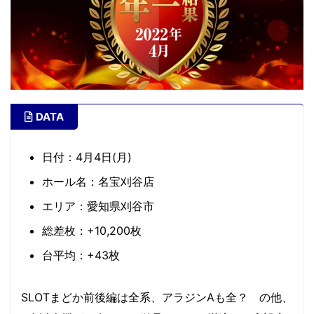
DATA
日付：4月4日(月)
ホール名：名宝刈谷店
エリア：愛知県刈谷市
総差枚：+10,200枚
台平均：+43枚
SLOTまどか前後編は全系、アラジンAも全？ の他、