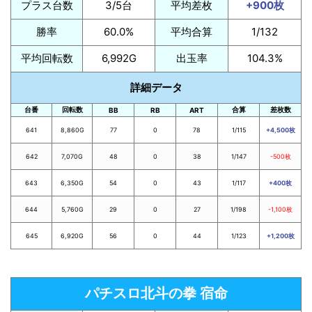
プラス台数
3/5台
平均差枚
+900枚
勝率
60.0%
平均合算
1/132
平均回転数
6,992G
出玉率
104.3%
詳細データ
台番
回転数
合算
差枚数
BB
RB
ART
641
8,860G
77
0
78
1/115
+4,500枚
642
7,070G
48
0
38
1/147
-500枚
643
6,350G
54
0
43
1/117
+400枚
644
5,760G
29
0
27
1/198
-1,100枚
645
6,920G
56
0
44
1/123
+1,200枚
パチスロ北斗の拳 宿命