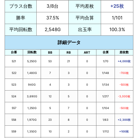
プラス台数
3/8台
平均差枚
+25枚
勝率
37.5%
平均合算
1/101
平均回転数
2,548G
出玉率
100.3%
詳細データ
台番
回転数
合算
差枚数
BB
RB
ART
521
5,250G
53
21
0
1/70
+4,000枚
522
1,480G
7
3
0
1/148
-700枚
523
940G
4
3
0
1/134
-500枚
524
3,690G
12
5
0
1/217
-3,000枚
557
1,250G
5
7
0
1/104
-500枚
558
1,970G
23
8
0
1/63
+2,300枚
559
1,350G
10
2
0
1/112
+100枚