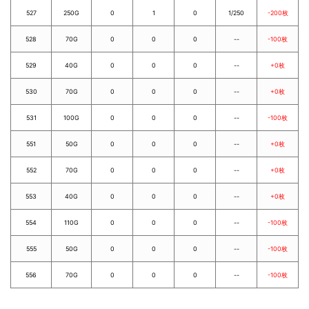
527
250G
0
1
0
1/250
-200枚
528
70G
0
0
0
--
-100枚
529
40G
0
0
0
--
+0枚
530
70G
0
0
0
--
+0枚
531
100G
0
0
0
--
-100枚
551
50G
0
0
0
--
+0枚
552
70G
0
0
0
--
+0枚
553
40G
0
0
0
--
+0枚
554
110G
0
0
0
--
-100枚
555
50G
0
0
0
--
-100枚
556
70G
0
0
0
--
-100枚