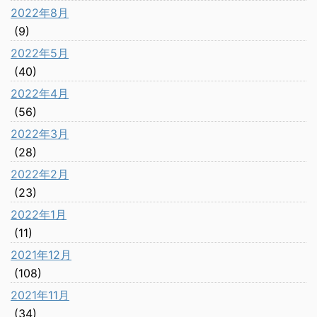
2022年8月
(9)
2022年5月
(40)
2022年4月
(56)
2022年3月
(28)
2022年2月
(23)
2022年1月
(11)
2021年12月
(108)
2021年11月
(34)