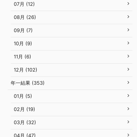
07月 (12)
08月 (26)
09月 (7)
10月 (9)
11月 (6)
12月 (102)
年一結果 (353)
01月 (5)
02月 (19)
03月 (32)
04月 (47)