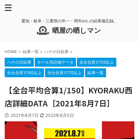
愛知・岐阜・三重県の年一・周年etc.の結果備忘録。
晒屋の晒しマン
HOME
>
結果一覧
>
ハナの日結果
>
ハナの日結果
ホール別詳細データ
全台合算1/155以上
全台合算1/160以上
全台合算1/170以上
結果一覧
【全台平均合算1/150】KYORAKU西
店詳細DATA［2021年8月7日］
2021年8月7日
2022年8月5日