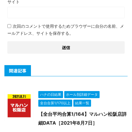
サイト
次回のコメントで使用するためブラウザーに自分の名前、メ
ールアドレス、サイトを保存する。
関連記事
ハナの日結果
ホール別詳細データ
全台合算1/170以上
結果一覧
【全台平均合算1/164】マルハン松阪店詳
細DATA［2021年8月7日］