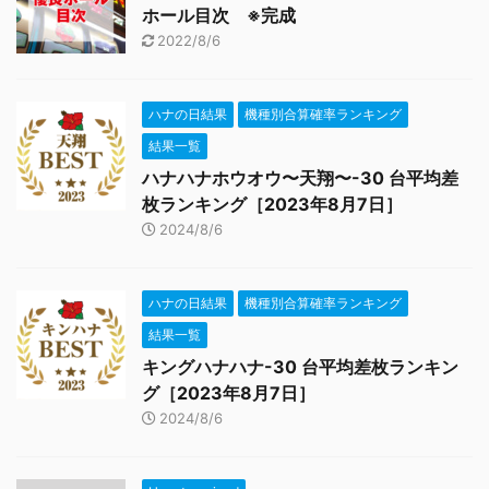
ホール目次 ※完成
2022/8/6
ハナの日結果
機種別合算確率ランキング
結果一覧
ハナハナホウオウ〜天翔〜-30 台平均差
枚ランキング［2023年8月7日］
2024/8/6
ハナの日結果
機種別合算確率ランキング
結果一覧
キングハナハナ-30 台平均差枚ランキン
グ［2023年8月7日］
2024/8/6