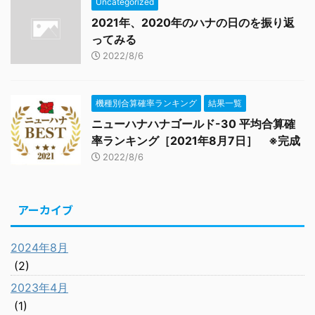
Uncategorized
2021年、2020年のハナの日のを振り返
ってみる
2022/8/6
機種別合算確率ランキング
結果一覧
ニューハナハナゴールド-30 平均合算確
率ランキング［2021年8月7日］ ※完成
2022/8/6
アーカイブ
2024年8月
(2)
2023年4月
(1)